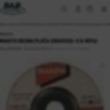
Naslovna
\
ALATI
\
BRUSNI I REZNI ALATI
\
REZNE I BRUSNE PLOČE
\
Makita rezna ploča 2
MAKITA
MAKITA REZNA PLOČA 230X3X22 -C D-18742
Raspoloživo odmah
Dostupnost po lokacijama
Šifra:
0803322
Solin (10)
Sveta Nedelja (7)