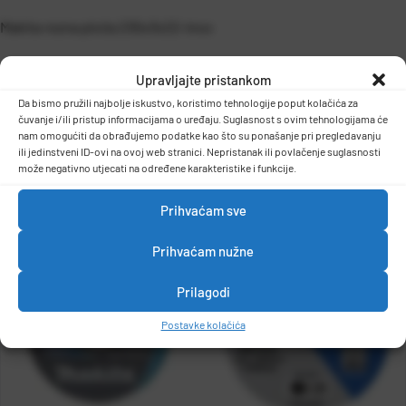
Makita rezna ploča 230x3x22-inox
Rezna ploča, promjer: 230 mm
Upravljajte pristankom
Provrt rezne ploče: 22,23 mm
Da bismo pružili najbolje iskustvo, koristimo tehnologije poput kolačića za
Debljina ploče: 3 mm
čuvanje i/ili pristup informacijama o uređaju. Suglasnost s ovim tehnologijama će
Tip ploče: WA60T
DETALJI PROIZVODA
nam omogućiti da obrađujemo podatke kao što su ponašanje pri pregledavanju
ili jedinstveni ID-ovi na ovoj web stranici. Nepristanak ili povlačenje suglasnosti
može negativno utjecati na određene karakteristike i funkcije.
Prihvaćam sve
Prihvaćam nužne
Prilagodi
Postavke kolačića