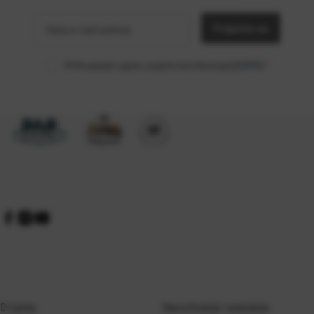
e-mail
Prijavite se
adresa
Prihvaćam opće uvjete korištenja (GDPR)
*
O nama
Naručivanje i plaćanje