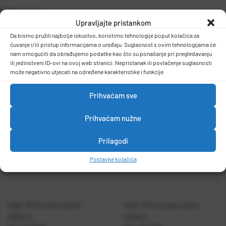
Vijak za drvo
Upravljajte pristankom
Dužina: 35mm
DETALJI PROIZVODA
Da bismo pružili najbolje iskustvo, koristimo tehnologije poput kolačića za
čuvanje i/ili pristup informacijama o uređaju. Suglasnost s ovim tehnologijama će
nam omogućiti da obrađujemo podatke kao što su ponašanje pri pregledavanju
ili jedinstveni ID-ovi na ovoj web stranici. Nepristanak ili povlačenje suglasnosti
može negativno utjecati na određene karakteristike i funkcije.
Prihvaćam sve
Prihvaćam nužne
Prilagodi
Postavke kolačića
Vijak TB 35 samonarezni
Vijak TN 45 za gips ploče
(1000/1)
(1000/1)