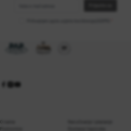
Prijavite se
adresa
Prihvaćam opće uvjete korištenja (GDPR)
*
O nama
Naručivanje i plaćanje
Poslovnice
Dostava i isporuka