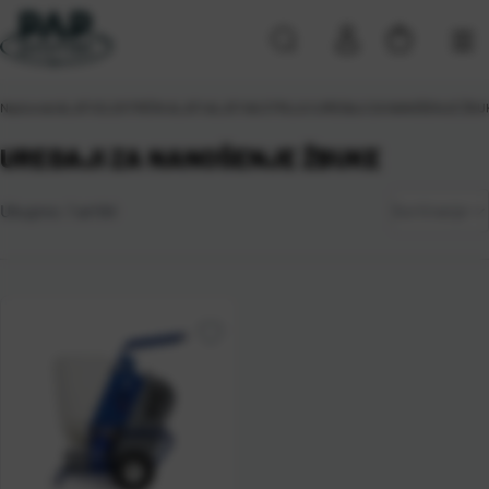
Naslovna
\
ALATI
\
ELEKTRIČNI ALATI
\
ALATI NA STRUJU
\
UREĐAJI ZA NANOŠENJE ŽBU
UREĐAJI ZA NANOŠENJE ŽBUKE
Zadano
Ukupno:
1
artikl
Sortiranje
Najviša
cijena
Najniža
cijena
Naziv A-
Z
Naziv Z-
A