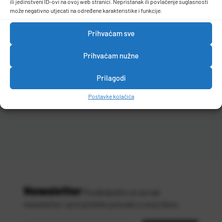
ili jedinstveni ID-ovi na ovoj web stranici. Nepristanak ili povlačenje suglasnosti
može negativno utjecati na određene karakteristike i funkcije.
Prihvaćam sve
Prihvaćam nužne
Prilagodi
Postavke kolačića
Newsletter
Predbilježite se za naš
newsletter i prvi primite ponude u svoj inbox
Vaša
*
e-mail